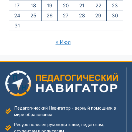
17
18
19
20
21
22
23
24
25
26
27
28
29
30
31
« Июл
Педагогический Навигатор - верный помощник в
мире образования.
Ресурс полезен руководителям, педагогам,
студентам и родителям.