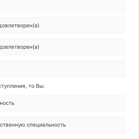
удовлетворен(а)
удовлетворен(а)
ступления, то Вы:
ьность
одственную специальность