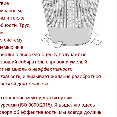
твие
писанным,
ым и также
бности. Труд
ым
з систему
яемых ни в
реально высокую оценку получает не
хороший собиратель справок и умелый
ит на мысль о
неэффективности
тивности
, и вызывает желание разобраться
ческой деятельности
.
 соотношение между достигнутым
рсами (ISO 9000:2015). Я выделяю здесь
говоря об эффективности, мы всегда должны