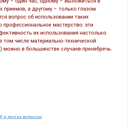
гому – один час, одному – выложиться в
 приемов, а другому – только глазом
ся вопрос об использовании таких
го профессиональное мастерство: эти
ффективность их использования настолько
(в том числе материально-технической
) можно в большинстве случаев пренебречь.
ПР и других вопросах