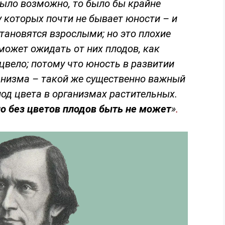
было возможно, то было бы крайне
 у которых почти не бывает юности – и
тановятся взрослыми; но это плохие
может ожидать от них плодов, как
 цвело; потому что юность в развитии
анизма – такой же существенно важный
иод цвета в организмах растительных.
но без цветов плодов быть не может
»
.