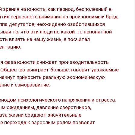
 зрения на юность, как период, бесполезный в
атил серьезного внимания на произносимый бред,
руппа депутатов, неожиданно озаботившихся
ывая то, что эти люди по какой-то непонятной
ть влиять на нашу жизнь, я посчитал
ментацию.
ая фаза юности снижает производительность
. Общество выиграет больше, говорят уважаемые
начнут приносить реальную экономическую
ение и саморазвитие.
риодом психологического напряжения и стресса.
м ожиданиям, давление сверстников,
аза жизни создают значительные
е перехода к взрослым ролям позволит