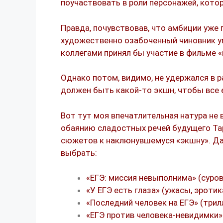
поучаствовать в роли персонажей, кото
Правда, почувствовав, что амбиции уже
художественно озабоченный чиновник ум
коллегами принял бы участие в фильме «
Однако потом, видимо, не удержался в р
должен быть какой-то экшн, чтобы все 
Вот тут моя впечатлительная натура не
обаянию сладостных речей будущего Тар
сюжетов к наклюнувшемуся «экшну». Дав
выбрать:
«ЕГЭ: миссия невыполнима» (суров
«У ЕГЭ есть глаза» (ужасы, эротик
«Последний человек на ЕГЭ» (трил
«ЕГЭ против человека-невидимки»