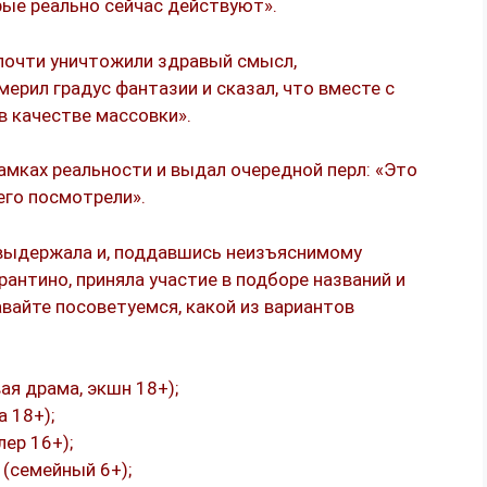
рые реально сейчас действуют».
 почти уничтожили здравый смысл,
ерил градус фантазии и сказал, что вместе с
в качестве массовки».
амках реальности и выдал очередной перл: «Это
его посмотрели».
 выдержала и, поддавшись неизъяснимому
антино, приняла участие в подборе названий и
айте посоветуемся, какой из вариантов
ая драма, экшн 18+);
а 18+);
лер 16+);
 (семейный 6+);