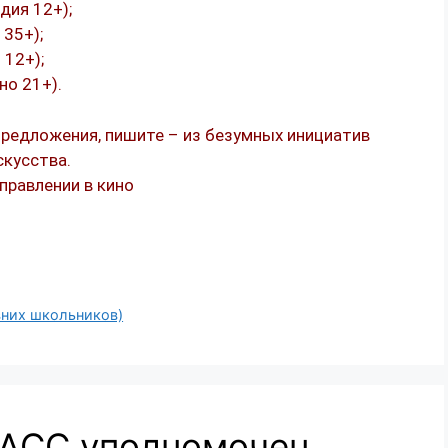
дия 12+);
 35+);
 12+);
но 21+).
 предложения, пишите – из безумных инициатив
скусства.
вних школьников)
ТАСС уполномочен