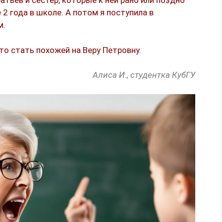
атьев и сестер, которые к ней рано или поздно
 2 года в школе. А потом я поступила в
м.
это стать похожей на Веру Петровну.
Алиса И., студентка КубГУ