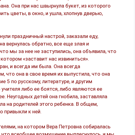
ана. Она при нас швырнула букет, из которого
ть цветы, в окно, и ушла, хлопнув дверью,
нули праздничный настрой, заказали еду,
на вернулась обратно, все еще злая и
 что мы за нее не заступились, она объявила, что
 котором «заставит нас извиниться».
ан, и всегда им была. Она всегда
, что она в свое время их выпустила, что она
е 5 по русскому, литературе, и другим
 учителя либо ее боятся, либо являются ее
ее. Неугодных детей она гнобила, заставляла
ла на родителей этого ребенка. В общем,
о привыкли к ней.
телями, на котором Вера Петровна собиралась
ь, что всеобщее возмущение выплеснулось, и мы