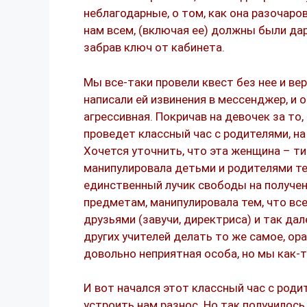
неблагодарные, о том, как она разочаров
нам всем, (включая ее) должны были дари
забрав ключ от кабинета.
Мы все-таки провели квест без нее и вер
написали ей извинения в мессенджер, и о
агрессивная. Покричав на девочек за то,
проведет классный час с родителями, на
Хочется уточнить, что эта женщина – тир
манипулировала детьми и родителями тем
единственный лучик свободы на получени
предметам, манипулировала тем, что все
друзьями (завучи, директриса) и так дал
других учителей делать то же самое, ора
довольно неприятная особа, но мы как-т
И вот начался этот классный час с роди
устроить нам разнос. Но так получилос