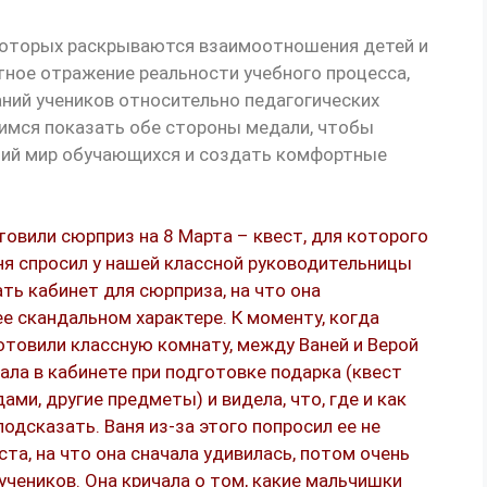
которых раскрываются взаимоотношения детей и
тное отражение реальности учебного процесса,
ний учеников относительно педагогических
мимся показать обе стороны медали, чтобы
нний мир обучающихся и создать комфортные
товили сюрприз на 8 Марта – квест, для которого
ня спросил у нашей классной руководительницы
ть кабинет для сюрприза, на что она
ее скандальном характере. К моменту, когда
отовили классную комнату, между Ваней и Верой
ала в кабинете при подготовке подарка (квест
ми, другие предметы) и видела, что, где и как
подсказать. Ваня из-за этого попросил ее не
ста, на что она сначала удивилась, потом очень
 учеников. Она кричала о том, какие мальчишки