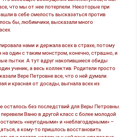
се, что мы от нее потерпели. Некоторые при
 нашли в себе смелость высказаться против
алось бы, любимчики, высказали много
всех.
лировала нами и держала всех в страхе, потому
 на один с таким монстром, конечно, страшно, и
ые пытки. А тут вдруг накопившиеся обиды
один ученик, а весь коллектив. Родители просто
казали Вере Петровне все, что о ней думали.
лая и красная от досады, выгнала всех из
е осталось без последствий для Веры Петровны.
перевели Ваню в другой класс с более молодой
и остались «неугодными» и «неблагодарными» –
щаться, а кому-то пришлось восстановить